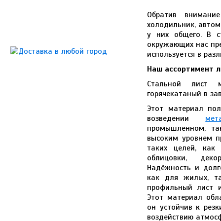
Обратив внимани
холодильник, автом
у них общего. В с
окружающих нас пре
используется в разл
Наш ассортимент л
Стальной лист 
горячекатаный в зав
Этот материал пол
возведении
мет
промышленном, та
высоким уровнем пр
таких целей, как 
облицовки, деко
Надёжность и долг
как для жилых, т
профильный лист и
Этот материал обл
он устойчив к рез
воздействию атмосф