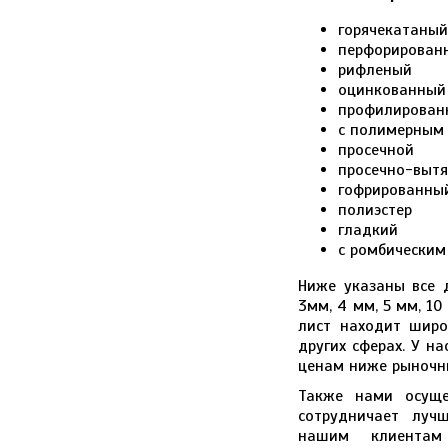
горячекатаный
перфорирован
рифленый
оцинкованный
профилирован
с полимерным
просечной
просечно-выт
гофрированны
полиэстер
гладкий
с ромбически
Ниже указаны все д
3мм, 4 мм, 5 мм, 1
лист находит широ
других сферах. У н
ценам ниже рыночн
Также нами осуще
сотрудничает луч
нашим клиентам 