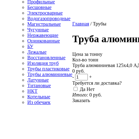
Профильные
Бесшовные
Электросварные
Водогазопроводные
Главная
/
Трубы
Магистральные
Чугунные
Нержавеющие
Труба алюмини
Оцинкованные
БУ
Лежалые
Цена за тонну
Восстановленные
Кол-во тонн
Изоляция труб
Труба алюминиевая 125х4,0 А
Трубы пластиковые
0
руб.
Трубы алюминиевые
-
+
Латунные
Требуется ли доставка?
Титановые
Да
Нет
НКТ
Итого:
0
руб.
Котельные
Заказать
Из обечаек