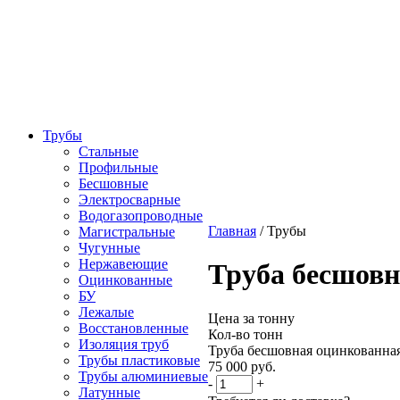
Трубы
Стальные
Профильные
Бесшовные
Электросварные
Водогазопроводные
Главная
/
Трубы
Магистральные
Чугунные
Нержавеющие
Труба бесшовн
Оцинкованные
БУ
Лежалые
Цена за тонну
Восстановленные
Кол-во тонн
Изоляция труб
Труба бесшовная оцинкованна
Трубы пластиковые
75 000
руб.
Трубы алюминиевые
-
+
Латунные