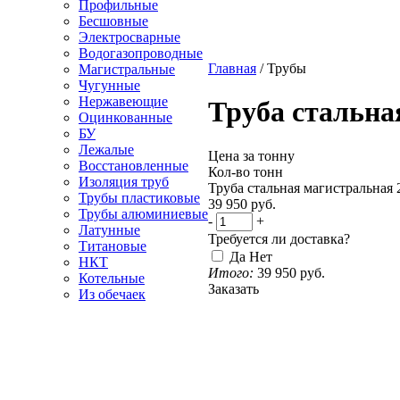
Профильные
Бесшовные
Электросварные
Водогазопроводные
Главная
/
Трубы
Магистральные
Чугунные
Нержавеющие
Труба стальна
Оцинкованные
БУ
Лежалые
Цена за тонну
Восстановленные
Кол-во тонн
Изоляция труб
Труба стальная магистральная 
Трубы пластиковые
39 950
руб.
Трубы алюминиевые
-
+
Латунные
Требуется ли доставка?
Титановые
Да
Нет
НКТ
Итого:
39 950
руб.
Котельные
Заказать
Из обечаек