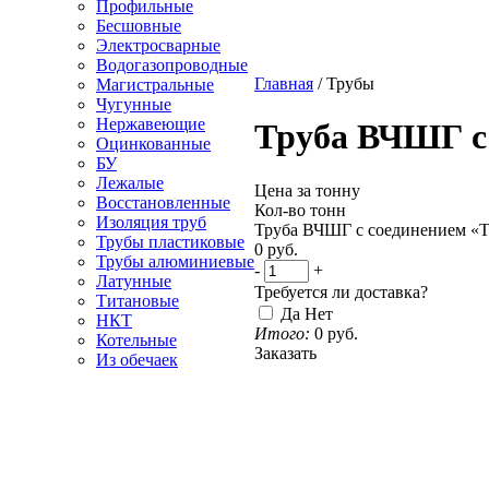
Профильные
Бесшовные
Электросварные
Водогазопроводные
Главная
/
Трубы
Магистральные
Чугунные
Нержавеющие
Труба ВЧШГ с
Оцинкованные
БУ
Лежалые
Цена за тонну
Восстановленные
Кол-во тонн
Изоляция труб
Труба ВЧШГ с соединением 
Трубы пластиковые
0
руб.
Трубы алюминиевые
-
+
Латунные
Требуется ли доставка?
Титановые
Да
Нет
НКТ
Итого:
0
руб.
Котельные
Заказать
Из обечаек