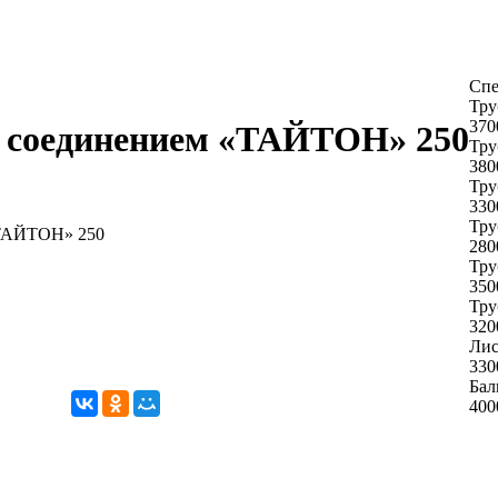
Спе
Тру
370
 соединением «ТАЙТОН» 250
Тру
380
Тру
330
Тру
«ТАЙТОН» 250
280
Тру
350
Тру
320
Лис
330
Бал
400