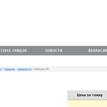
СТЕМА СКИДОК
НОВОСТИ
ВАКАНСИ
ат
/
Швеллер
/
Швеллер бу
/
Швеллер 40
Цена за тонну