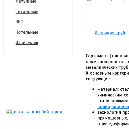
Латунные
Титановые
НКТ
Котельные
Изоляция труб
Из обечаек
Сортамент (так при
промышленности со
металлических труб
К основным критер
следующие:
материал: ста
химическим со
стали, алюмин
полипропилен
технология про
прямошовные, 
горячедеформ