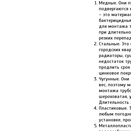
Медные. Они п
подвергаются 
– это материа
бактерицидным
для монтажа т
при длительно
резких перепа
Стальные. Это
городских ква
радиаторы, су
недостаток тр
продлить срок
цинковое покр
Чугунные. Они
вес, поэтому 
монтажа трубо
шероховатая, 
Длительность 
Пластиковые. 
любым погодны
установке, про
Металлопласти