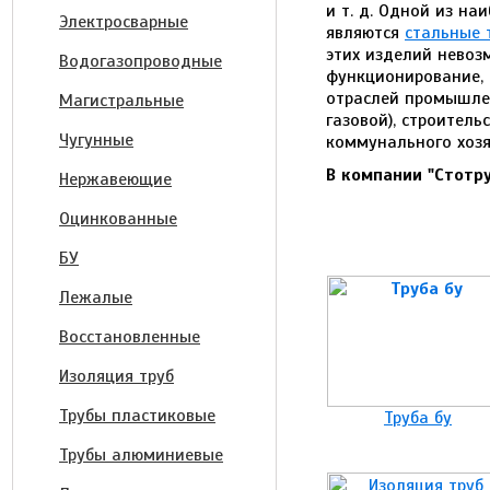
и т. д. Одной из н
Электросварные
являются
стальные 
этих изделий невоз
Водогазопроводные
функционирование, 
отраслей промышлен
Магистральные
газовой), строител
Чугунные
коммунального хозя
В компании "Стотр
Нержавеющие
Оцинкованные
БУ
Лежалые
Восстановленные
Изоляция труб
Трубы пластиковые
Труба бу
Трубы алюминиевые