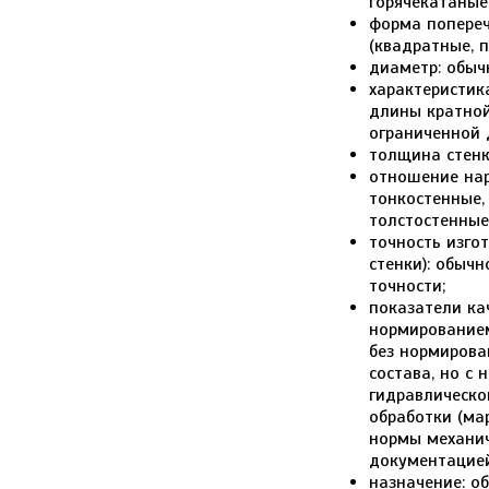
горячекатаные
форма попереч
(квадратные, 
диаметр: обыч
характеристик
длины кратной
ограниченной 
толщина стенк
отношение нар
тонкостенные,
толстостенные
точность изго
стенки): обыч
точности;
показатели ка
нормированием
без нормирова
состава, но с
гидравлическо
обработки (ма
нормы механич
документацией
назначение: о