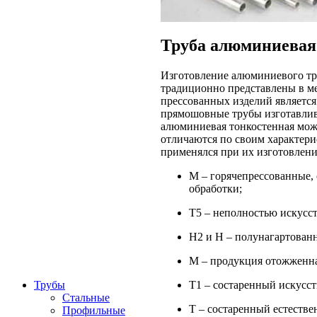
Труба алюминиевая 
Изготовление алюминиевого тру
традиционно представлены в м
прессованных изделий является
прямошовные трубы изготавлива
алюминиевая тонкостенная может
отличаются по своим характерис
применялся при их изготовлени
М – горячепрессованные,
обработки;
Т5 – неполностью искусст
Н2 и Н – полунагартован
М – продукция отожженна
Т1 – состаренный искусст
Трубы
Стальные
Т – состаренный естестве
Профильные