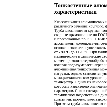
Тонкостенные алюм
характеристики
Классификация алюминиевых и
различного сечения: круглого, 
Труба алюминиевая круглая тон
сварные прямошовные по ГОСТ
и прессованные по ГОСТ 18482-
ассортимент номенклатуры сеч
основе позволяет осуществлять
от - 80 °С до +120 °С. При на
механические и химические сво
может проходить термообработк
которая подразумевает нагрев и
алюминиевая тонкостенная мож
нагрузки, однако становится у
межкристаллическом уровне пр
температур. Одним из наиболее
которому характерно оптималь
параметров. Сплав состаренный
термическом воздействии в диап
пластичен, прочен, имея высок
При этом труба алюминиевая то