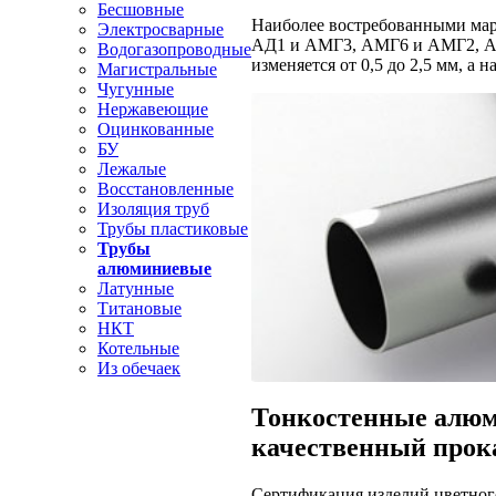
Бесшовные
Наиболее востребованными мар
Электросварные
АД1 и АМГ3, АМГ6 и АМГ2, АМ
Водогазопроводные
изменяется от 0,5 до 2,5 мм, а н
Магистральные
Чугунные
Нержавеющие
Оцинкованные
БУ
Лежалые
Восстановленные
Изоляция труб
Трубы пластиковые
Трубы
алюминиевые
Латунные
Титановые
НКТ
Котельные
Из обечаек
Тонкостенные алюм
качественный прок
Сертификация изделий цветного