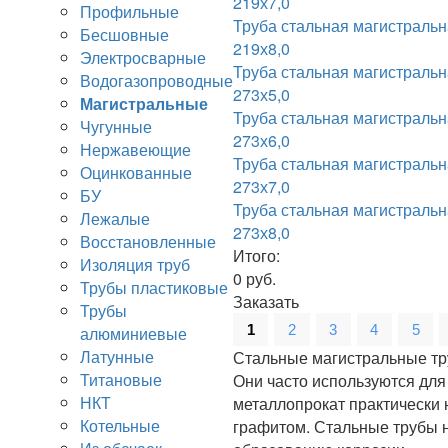
219х7,0
Профильные
Труба стальная магистраль
Бесшовные
219х8,0
Электросварные
Труба стальная магистраль
Водогазопроводные
273х5,0
Магистральные
Труба стальная магистраль
Чугунные
273х6,0
Нержавеющие
Труба стальная магистраль
Оцинкованные
273х7,0
БУ
Труба стальная магистраль
Лежалые
273х8,0
Восстановленные
Итого:
Изоляция труб
0
руб.
Трубы пластиковые
Заказать
Трубы
1
2
3
4
5
алюминиевые
Латунные
Стальные магистральные т
Титановые
Они часто используются для
НКТ
металлопрокат практически 
Котельные
графитом. Стальные трубы н