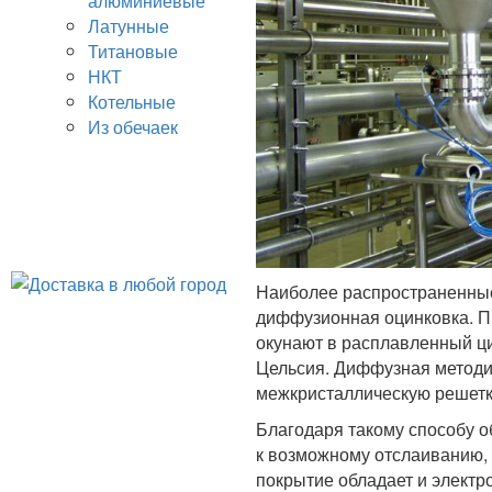
алюминиевые
Латунные
Титановые
НКТ
Котельные
Из обечаек
Наиболее распространенные 
диффузионная оцинковка. П
окунают в расплавленный ци
Цельсия. Диффузная методи
межкристаллическую решетк
Благодаря такому способу о
к возможному отслаиванию,
покрытие обладает и электр