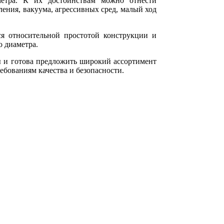
метра. К их достоинствам можно отнести
ления, вакуума, агрессивных сред, малый ход
я относительной простотой конструкции и
о диаметра.
ы и готова предложить широкий ассортимент
ебованиям качества и безопасности.