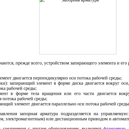
аются, прежде всего, устройством запирающего элемента и его
емент двигается перпендикулярно оси потока рабочей среды;
нки): запирающий элемент в форме диска двигается вокруг ос
ка рабочей среды;
ент в форме тела вращения или его части двигается вокр
 потока рабочей среды;
ающий элемент двигается параллельно оси потока рабочей среды
вления запорная арматура подразделяется на управляемую:
м, электромагнитным) или дистанционным приводом и автомат
и соединения с другим оборудованием, выделяют
фланцевую
,