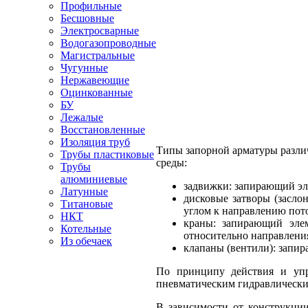
Профильные
Бесшовные
Электросварные
Водогазопроводные
Магистральные
Чугунные
Нержавеющие
Оцинкованные
БУ
Лежалые
Восстановленные
Изоляция труб
Типы запорной арматуры различ
Трубы пластиковые
среды:
Трубы
алюминиевые
задвижки: запирающий эл
Латунные
дисковые затворы (засло
Титановые
углом к направлению пото
НКТ
краны: запирающий элем
Котельные
относительно направления
Из обечаек
клапаны (вентили): запир
По принципу действия и упра
пневматическим гидравлически
В зависимости от конструкци