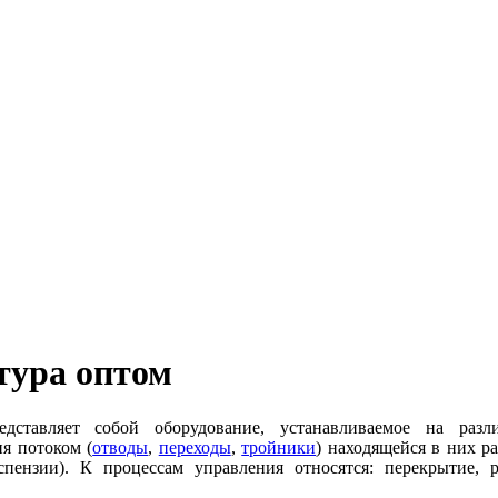
тура оптом
едставляет собой оборудование, устанавливаемое на раз
я потоком (
отводы
,
переходы
,
тройники
) находящейся в них р
спензии). К процессам управления относятся: перекрытие, р