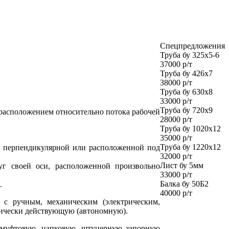
Спецпредложения
Труба бу 325х5-6
37000 р/т
Труба бу 426х7
38000 р/т
Труба бу 630х8
33000 р/т
Труба бу 720х9
 расположением относительно потока рабочей
28000 р/т
Труба бу 1020х12
35000 р/т
Труба бу 1220х12
и, перпендикулярной или расположенной под
32000 р/т
Лист бу 5мм
уг своей оси, расположенной произвольно
33000 р/т
Балка бу 50Б2
.
40000 р/т
 с ручным, механическим (электрическим,
ически действующую (автономную).
 муфтовую, цапковую, штуцерную запорную