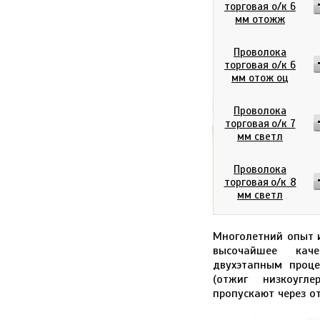
торговая о/к 6
мм отожж
Проволока
торговая о/к 6
мм отож оц
Проволока
торговая о/к 7
мм светл
0
р
Итого:
Проволока
торговая о/к 8
мм светл
Многолетний опыт и
высочайшее каче
двухэтапным проце
(отжиг низкоугле
пропускают через о