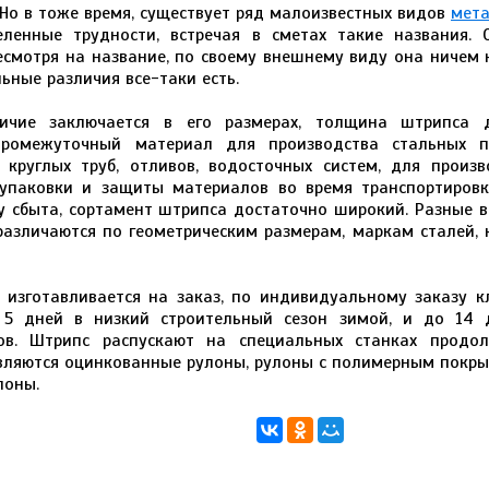
 Но в тоже время, существует ряд малоизвестных видов
мет
ленные трудности, встречая в сметах такие названия. 
есмотря на название, по своему внешнему виду она ничем 
ьные различия все-таки есть.
личие заключается в его размерах, толщина штрипса 
промежуточный материал для производства стальных п
х круглых труб, отливов, водосточных систем, для произ
 упаковки и защиты материалов во время транспортировк
 сбыта, сортамент штрипса достаточно широкий. Разные в
различаются по геометрическим размерам, маркам сталей, 
изготавливается на заказ, по индивидуальному заказу к
 5 дней в низкий строительный сезон зимой, и до 14 
ов. Штрипс распускают на специальных станках продол
ляются оцинкованные рулоны, рулоны с полимерным покры
лоны.