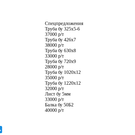
Спецпредложения
Труба бу 1020х12
35000 р/т
Труба бу 1220х12
32000 р/т
Лист бу 5мм
33000 р/т
Балка бу 50Б2
40000 р/т