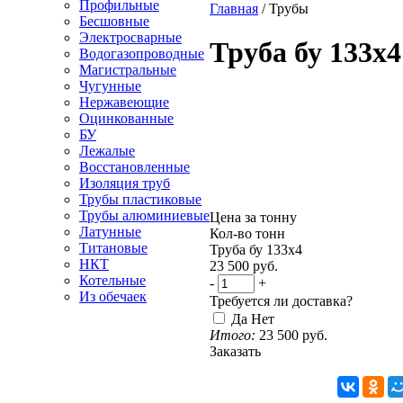
Профильные
Главная
/
Трубы
Бесшовные
Электросварные
Труба бу 133х4
Водогазопроводные
Магистральные
Чугунные
Нержавеющие
Оцинкованные
БУ
Лежалые
Восстановленные
Изоляция труб
Трубы пластиковые
Трубы алюминиевые
Цена за тонну
Латунные
Кол-во тонн
Титановые
Труба бу 133х4
НКТ
23 500
руб.
Котельные
-
+
Из обечаек
Требуется ли доставка?
Да
Нет
Итого:
23 500
руб.
Заказать