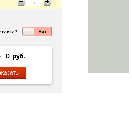
Да
Нет
ставка?
0
руб.
:
аказать