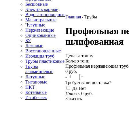
Бесшовные
Электросварные
Водогазопроводные
Главная
/
Трубы
Магистральные
Чугунные
Профильная не
Нержавеющие
Оцинкованные
шлифованная
БУ
Лежалые
Восстановленные
Цена за тонну
Изоляция труб
Кол-во тонн
Трубы пластиковые
Профильная нержавеющая труба
Трубы
0
руб.
алюминиевые
-
+
Латунные
Титановые
Требуется ли доставка?
НКТ
Да
Нет
Котельные
Итого:
0
руб.
Из обечаек
Заказать