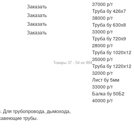
37000 р/т
Заказать
Труба бу 426х7
Заказать
38000 р/т
Заказать
Труба бу 630х8
33000 р/т
Заказать
Труба бу 720х9
28000 р/т
Труба бу 1020х12
35000 р/т
Товары 37 - 54 из 994
Труба бу 1220х12
32000 р/т
Лист бу 5мм
33000 р/т
Балка бу 50Б2
40000 р/т
. Для трубопровода, дымохода,
ржавеющие трубы.