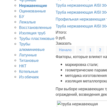
Труба нержавеющая AISI 304
Нержавеющие
Оцинкованные
Труба нержавеющая AISI 30
БУ
Профильная нержавеющая тр
Лежалые
Труба нержавеющая AISI 30
Восстановленные
Итого:
Изоляция труб
0
руб.
Трубы пластиковые
Заказать
Трубы
алюминиевые
Начало
<
1
2
Латунные
Факторы, которые влияют на
Титановые
маркировка стали;
НКТ
геометрические параме
Котельные
методика изготовления
Из обечаек
изоляция металлопрока
При выборе нержавеющих тр
ограждений, возведения де