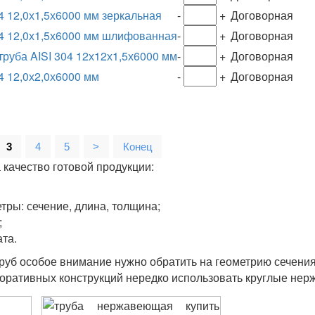
 12,0х1,5х6000 мм зеркальная
-
+
Договорная
4 12,0х1,5х6000 мм шлифованная
-
+
Договорная
уба AISI 304 12х12х1,5х6000 мм
-
+
Договорная
4 12,0х2,0х6000 мм
-
+
Договорная
3
4
5
>
Конец
 качество готовой продукции:
тры: сечение, длина, толщина;
;
та.
уб особое внимание нужно обратить на геометрию сечения
коративных конструкций нередко использовать круглые не