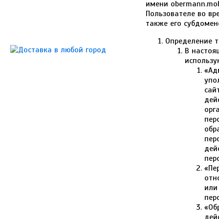
имени obermann.mob
Пользователе во вр
также его субдомено
Определение 
В настоя
использу
«Ад
упо
сай
дей
орг
пер
обр
пер
дей
пер
«Пе
отн
или
пер
«Об
дей