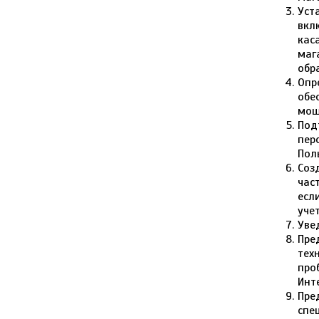
Уст
вкл
кас
маг
обр
Опр
обе
мош
Под
пер
Пол
Соз
час
есл
уче
Уве
Пре
тех
про
Инт
Пре
спе