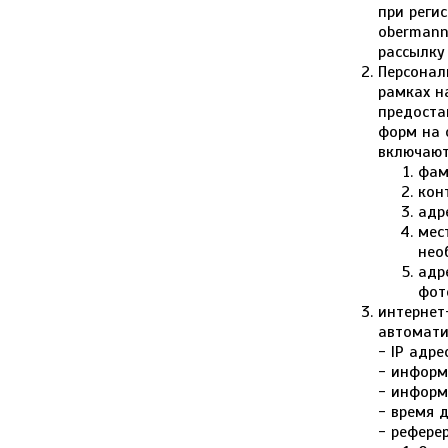
при реги
obermann
рассылку
Персонал
рамках н
предоста
форм на 
включают
фам
кон
адр
мес
нео
адр
фот
интернет
автомати
- IP адре
- информ
- информ
- время 
- рефере