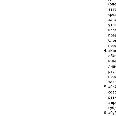
(оп
авт
сре
зап
уто
исп
пре
бло
пер
«Ко
обя
ины
лиц
рас
пер
зак
«Са
сов
раз
адре
суб
«Су