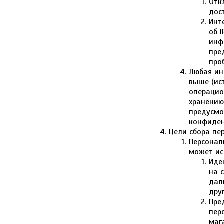
Отк
дос
Инт
об 
инф
пре
про
Любая ин
выше (ис
операцио
хранению
предусмот
конфиден
Цели сбора пе
Персонал
может ис
Иде
на 
дал
дру
Пре
пер
маг