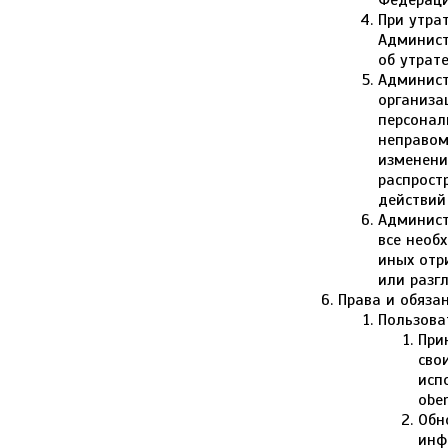
Федераци
При утра
Админист
об утрат
Админист
организа
персонал
неправом
изменени
распрост
действий
Админист
все необ
иных отр
или разг
Права и обяза
Пользова
При
сво
исп
obe
Обн
инф