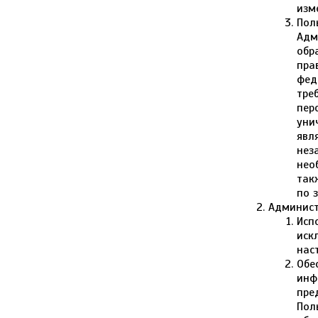
изм
Пол
Адм
обр
пра
фед
тре
пер
уни
явл
нез
нео
так
по 
Админист
Исп
иск
нас
Обе
инф
пре
Пол