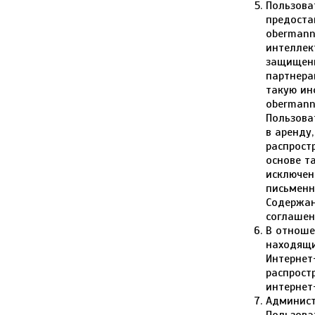
Пользова
предоста
obermann
интеллек
защищены
партнера
такую ин
obermann
Пользова
в аренду
распрост
основе т
исключен
письменн
Содержан
соглашен
В отноше
находящи
Интернет
распрост
интернет
Админист