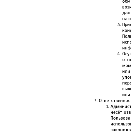
обм
воз
дан
нас
При
кон
Пол
исп
инф
Осу
отн
мом
или
упо
пер
выя
или
Ответственнос
Админист
несёт от
Пользова
использо
законода