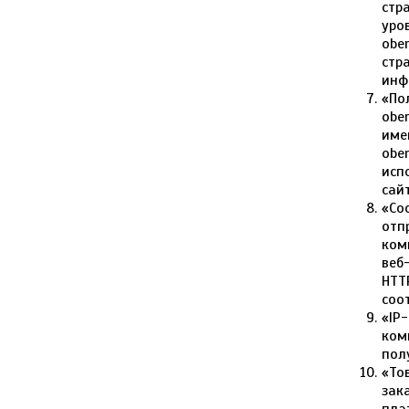
стр
уро
obe
стр
инф
«По
obe
име
obe
исп
сай
«Co
отп
ком
веб
HTT
соо
«IP
ком
пол
«То
зак