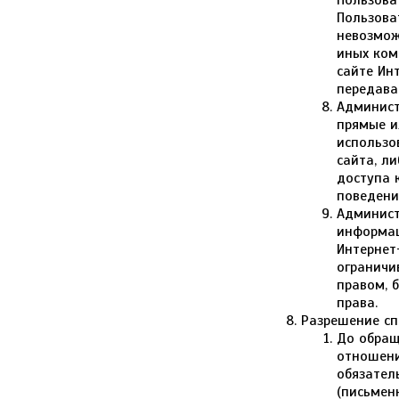
Пользова
Пользова
невозмож
иных ком
сайте Ин
передава
Админист
прямые и
использо
сайта, л
доступа 
поведени
Админист
информац
Интернет
ограничи
правом, 
права.
Разрешение сп
До обращ
отношени
обязател
(письмен