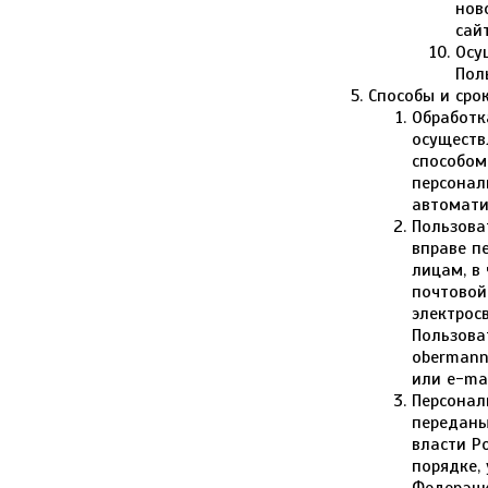
нов
сай
Осу
Пол
Способы и сро
Обработк
осуществ
способом
персонал
автомати
Пользова
вправе п
лицам, в
почтовой
электрос
Пользова
obermann
или e-ma
Персонал
переданы
власти Р
порядке,