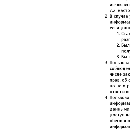
исключени
7.2. нас
В случае
информац
если дан
Ста
раз
Был
пол
Был
Пользова
соблюден
числе за
прав, об
но не ог
ответств
Пользова
информац
данными, 
доступ к
obermann
информа