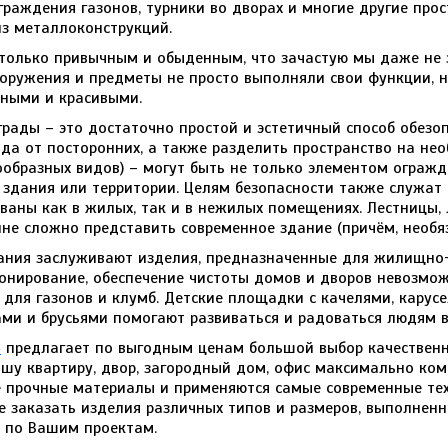
раждения газонов, турники во дворах и многие другие прост
из металлоконструкций.
столько привычным и обыденным, что зачастую мы даже не 
ооружения и предметы не просто выполняли свои функции, 
бными и красивыми.
грады – это достаточно простой и эстетичный способ обезо
лада от посторонних, а также разделить пространство на н
ообразных видов) – могут быть не только элементом огражд
здания или территории. Целям безопасности также служат 
ваны как в жилых, так и в нежилых помещениях. Лестницы,
айне сложно представить современное здание (причём, необ
ания заслуживают изделия, предназначенные для жилищно-
нирование, обеспечение чистоты домов и дворов невозмож
 для газонов и клумб. Детские площадки с качелями, карусе
ми и брусьями помогают развиваться и радоваться людям вс
»
предлагает по выгодным ценам большой выбор качественн
шу квартиру, двор, загородный дом, офис максимально ко
 прочные материалы и применяются самые современные тех
 заказать изделия различных типов и размеров, выполнен
и по Вашим проектам.