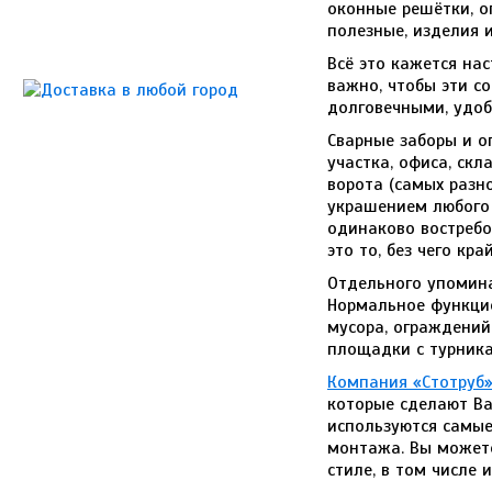
оконные решётки, ог
полезные, изделия 
Всё это кажется на
важно, чтобы эти с
долговечными, удо
Сварные заборы и о
участка, офиса, ск
ворота (самых разн
украшением любого 
одинаково востребо
это то, без чего кр
Отдельного упомин
Нормальное функцио
мусора, ограждений
площадки с турника
Компания «Стотруб
которые сделают Ва
используются самые
монтажа. Вы можете
стиле, в том числе 