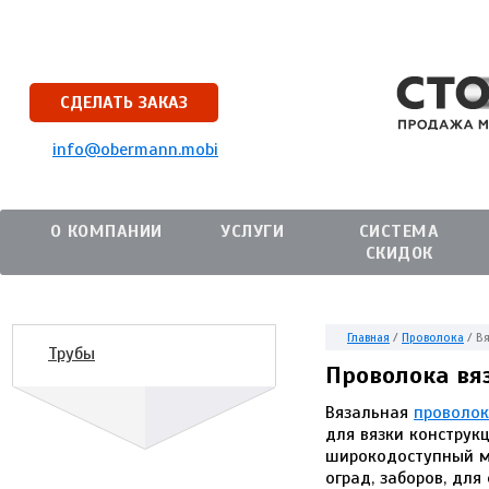
СДЕЛАТЬ ЗАКАЗ
info@obermann.mobi
О КОМПАНИИ
УСЛУГИ
СИСТЕМА
СКИДОК
Главная
/
Проволока
/
Вя
Трубы
Проволока вя
Вязальная
проволо
для вязки конструк
широкодоступный ма
оград, заборов, дл