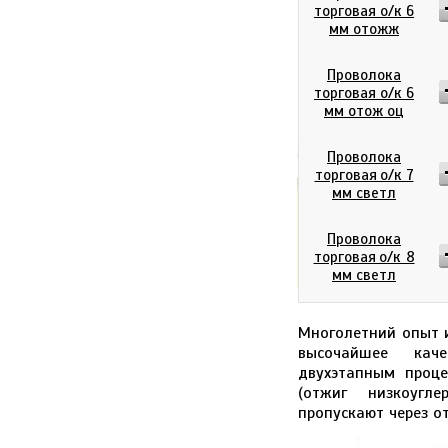
торговая о/к 6
мм отожж
Проволока
торговая о/к 6
мм отож оц
Проволока
торговая о/к 7
мм светл
0
р
Итого:
Проволока
торговая о/к 8
мм светл
Многолетний опыт и
высочайшее каче
двухэтапным проце
(отжиг низкоугле
пропускают через о