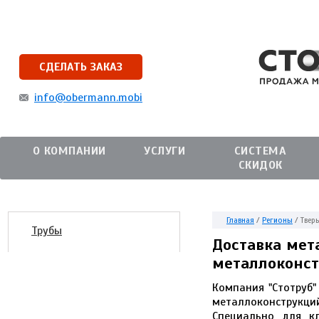
СДЕЛАТЬ ЗАКАЗ
info@obermann.mobi
О КОМПАНИИ
УСЛУГИ
СИСТЕМА
СКИДОК
Главная
/
Регионы
/
Тверь
Трубы
Доставка мет
металлоконст
Компания "Стотруб"
металлоконструк
Специально для к