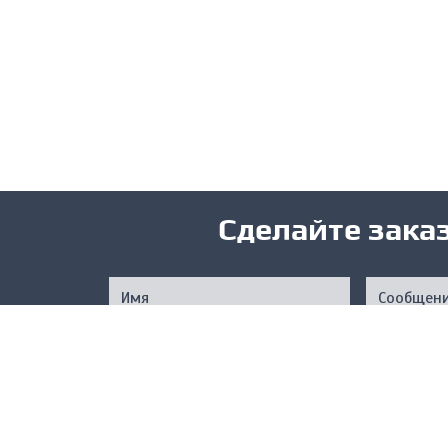
Сделайте зака
Нажимая на кнопку, вы подтверждаете свое совер
соответствии с
Услов