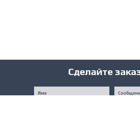
Сделайте зака
Нажимая на кнопку, вы подтверждаете свое совер
соответствии с
Услов