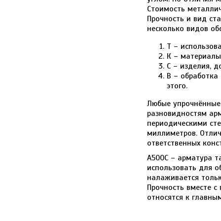
Стоимость металлич
Прочность и вид ст
несколько видов об
Т – использов
К – материалы
С – изделия, 
В – обработка
этого.
Любые упрочнённые
разновидностям арм
периодическими сте
миллиметров. Отлич
ответственных конс
А500С – арматура т
использовать для о
налаживается тольк
Прочность вместе с
относятся к главны