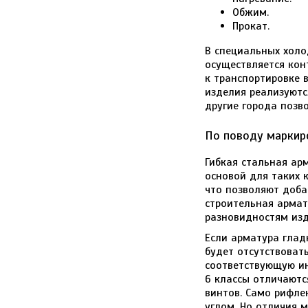
Обжим.
Прокат.
В специальных холо
осуществляется конт
к транспортировке 
изделия реализуютс
другие города позв
По поводу маркиро
Гибкая стальная ар
основой для таких к
что позволяют доба
строительная армат
разновидностям изд
Если арматура глад
будет отсутствоват
соответствующую инф
6 классы отличаютс
винтов. Само рифле
углом. Но отличия 