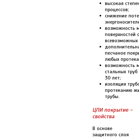
высокая степе
процессов;
снижение поте
энергоносителе
возможность м
поверхностей 
всевозможных 
дополнительна
песчаное покр
любых протека
возможность м
стальных труб
30 лет;
изоляция труб
протеканию жи
трубы.
ЦПИ покрытие –
свойства
В основе
защитного слоя