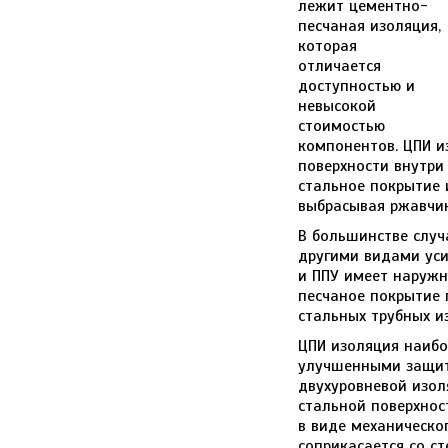
лежит цементно-
песчаная изоляция,
которая
отличается
доступностью и
невысокой
стоимостью
компонентов. ЦПИ и
поверхности внутри
стальное покрытие 
выбрасывая ржавчин
В большинстве случ
другими видами ус
и ППУ имеет наружн
песчаное покрытие 
стальных трубных и
ЦПИ изоляция наибо
улучшенными защит
двухуровневой изол
стальной поверхнос
в виде механическо
соприкасается со с