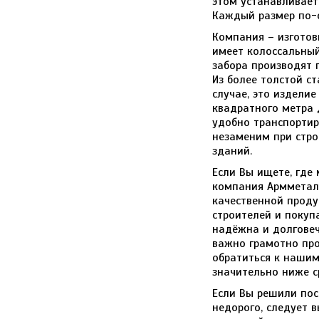
этом устанавливаетс
Каждый размер по-
Компания – изготов
имеет колоссальный
забора производят 
Из более толстой с
случае, это издели
квадратного метра д
удобно транспортир
незаменим при стро
зданий.
Если Вы ищете, где
компания Армметал
качественной прод
строителей и покуп
надёжна и долговеч
важно грамотно про
обратиться к нашим
значительно ниже с
Если Вы решили пос
недорого, следует 