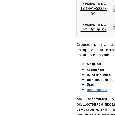
Катанка 10 мм
ТУ 14-1-5283-
94
0
р
Итого:
Катанка 10 мм
ГОСТ 30136-95
Стоимость катанки 
которого она изго
катанка из различн
медная
стальная
алюминиевая
оцинкованная
8мм
проволока
Мы заботимся о
осуществляем прод
самостоятельно п
поступают к нам на