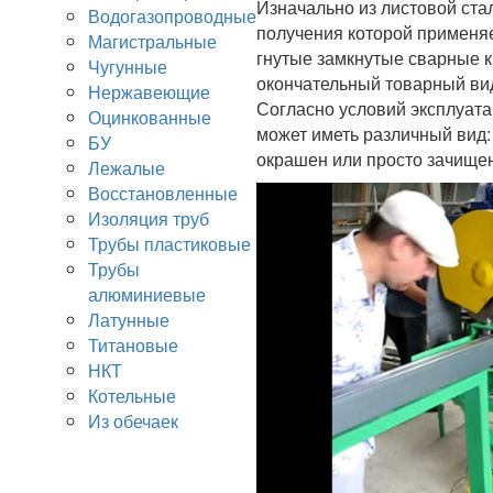
Изначально из листовой ста
Водогазопроводные
получения которой применяе
Магистральные
гнутые замкнутые сварные 
Чугунные
окончательный товарный ви
Нержавеющие
Согласно условий эксплуата
Оцинкованные
может иметь различный вид:
БУ
окрашен или просто зачище
Лежалые
Восстановленные
Изоляция труб
Трубы пластиковые
Трубы
алюминиевые
Латунные
Титановые
НКТ
Котельные
Из обечаек