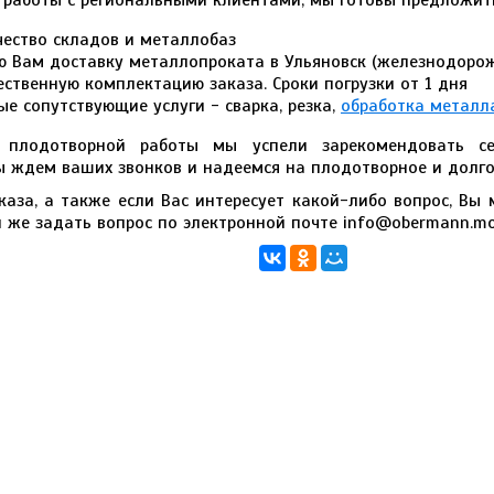
работы с региональными клиентами, мы готовы предложит
ество складов и металлобаз
 Вам доставку металлопроката в Ульяновск (железнодорож
ественную комплектацию заказа. Сроки погрузки от 1 дня
е сопутствующие услуги - сварка, резка,
обработка металл
т плодотворной работы мы успели зарекомендовать 
ы ждем ваших звонков и надеемся на плодотворное и долго
аза, а также если Вас интересует какой-либо вопрос, Вы 
и же задать вопрос по электронной почте info@obermann.mo