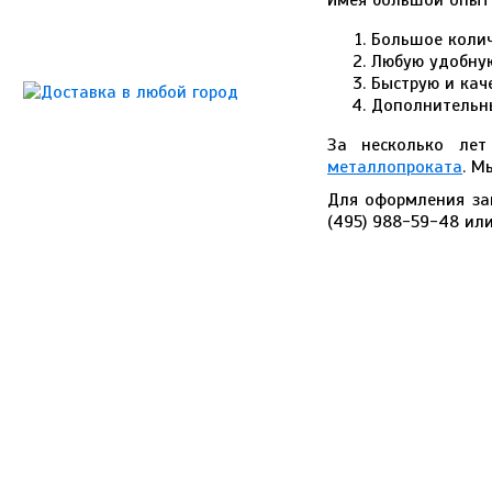
Имея большой опыт 
Большое колич
Любую удобную
Быструю и кач
Дополнительны
За несколько ле
металлопроката
. М
Для оформления зак
(495) 988-59-48 ил