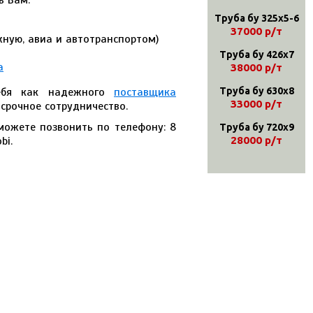
ь Вам:
Труба бу 325х5-6
37000 р/т
ную, авиа и автотранспортом)
Труба бу 426х7
а
38000 р/т
себя как надежного
поставщика
Труба бу 630х8
33000 р/т
срочное сотрудничество.
можете позвонить по телефону: 8
Труба бу 720х9
bi.
28000 р/т