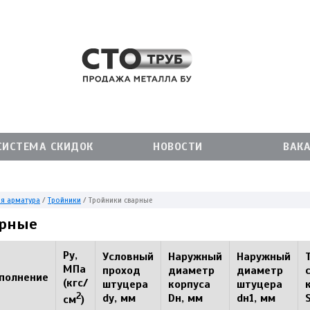
СИСТЕМА СКИДОК
НОВОСТИ
ВАК
я арматура
/
Тройники
/
Тройники сварные
арные
Ру,
Условный
Наружный
Наружный
МПа
проход
диаметр
диаметр
полнение
(кгс/
штуцера
корпуса
штуцера
2
dу, мм
Dн, мм
dн1, мм
см
)