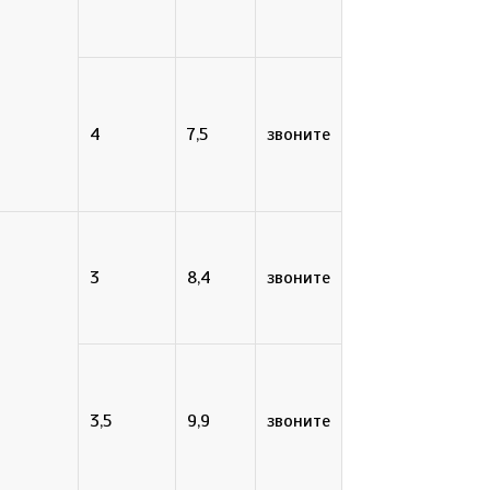
4
7,5
звоните
3
8,4
звоните
3,5
9,9
звоните