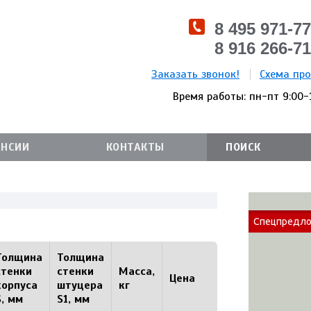
8 495 971-77
8 916 266-71
Заказать звонок!
Схема пр
Время работы: пн-пт 9:00-
АНСИИ
КОНТАКТЫ
Спецпредл
Толщина
Толщина
стенки
стенки
Масса,
Цена
корпуса
штуцера
кг
S, мм
S1, мм