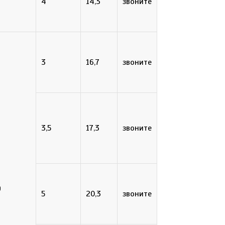
4
14,3
звоните
3
16,7
звоните
3,5
17,3
звоните
9
5
20,3
звоните