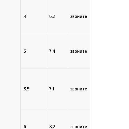
4
6,2
звоните
5
7,4
звоните
3,5
7,1
звоните
6
8,2
звоните