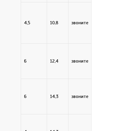
4,5
10,8
звоните
7
6
12,4
звоните
6
14,3
звоните