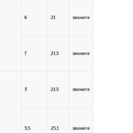
6
21
звоните
7
21,5
звоните
3
21,5
звоните
3,5
25,1
звоните