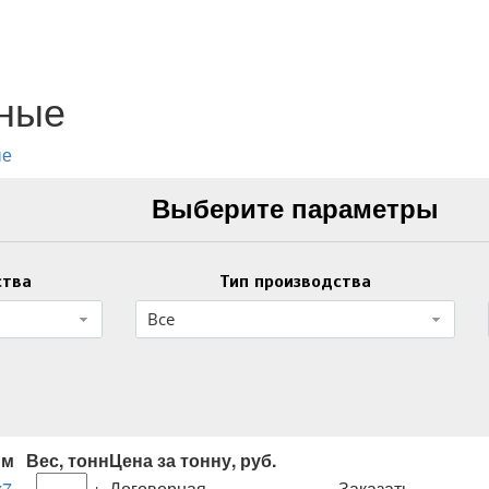
ьные
ые
Выберите параметры
ства
Тип производства
Все
мм
Вес, тонн
Цена за тонну, руб.
х7
-
+
Договорная
Заказать