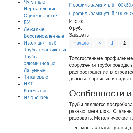
Чугунные
Профиль замкнутый 100х60
Нержавеющие
Профиль замкнутый 100х60х
Оцинкованные
Итого:
БУ
0
руб.
Лежалые
Заказать
Восстановленные
Изоляция труб
Начало
<
1
2
Трубы пластиковые
Трубы
Толстостенные профильные 
алюминиевые
сооружения трубопровода за
Латунные
распространение в строите
Титановые
довольно прочные и надежны
НКТ
Особенности и
Котельные
Из обечаек
Трубы являются востребован
разных металлов. Стальны
разорвать. Металлические 
монтаж магистралей дл