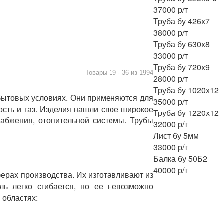
Товары 19 - 36 из 1994
Труба бу 1020х12
бытовых условиях. Они применяются для
35000 р/т
ость и газ. Изделия нашли свое широкое
Труба бу 1220х12
набжения, отопительной системы. Трубы
32000 р/т
Лист бу 5мм
33000 р/т
Балка бу 50Б2
40000 р/т
ерах производства. Их изготавливают из
ль легко сгибается, но ее невозможно
 областях: