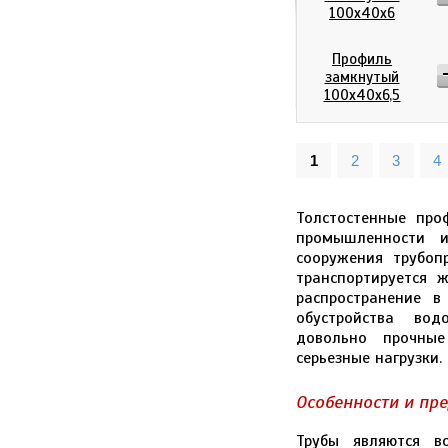
100х40х6
0
р
Итого:
Профиль
замкнутый
100х40х6,5
1
2
3
4
Толстостенные про
промышленности и
сооружения трубоп
транспортируется 
распространение в
обустройства вод
довольно прочны
серьезные нагрузки.
Особенности и пр
Трубы являются в