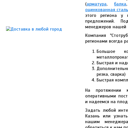
(
арматура
,
балка
оцинкованная стал
этого региона у 
предложений. П
менеджеров нашей 
Компания "Стотру
регионами всегда р
Большое к
металлопрока
Быстрая и над
Дополнительн
резка, сварка)
Быстрая компл
На протяжении 
оперативными пос
и надеемся на плод
Задать любой инте
Казань или узнат
нашим менеджера
обратиться к нам п