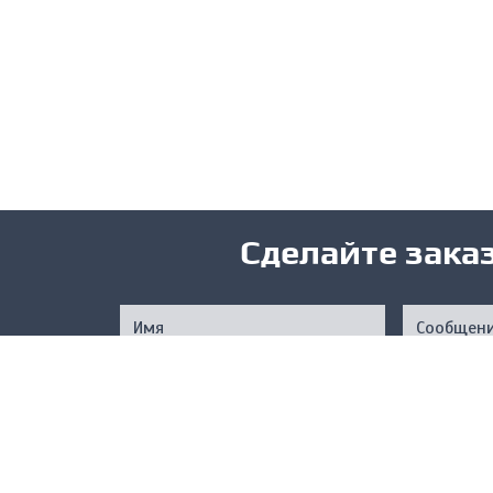
Сделайте зака
Нажимая на кнопку, вы подтверждаете свое совер
соответствии с
Услов