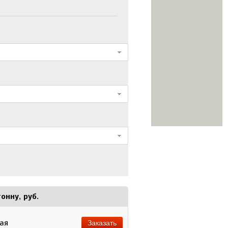
онну, руб.
ная
Заказать