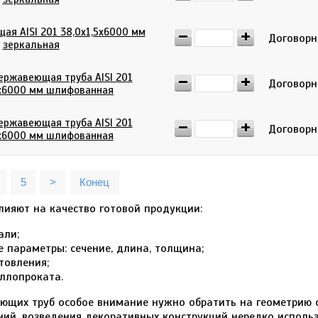
ая AISI 201 38,0х1,5х6000 мм
Договор
зеркальная
ержавеющая труба AISI 201
Договор
х6000 мм шлифованная
0
руб.
Заказать
Итого:
ержавеющая труба AISI 201
Договор
х6000 мм шлифованная
5
>
Конец
лияют на качество готовой продукции:
али;
е параметры: сечение, длина, толщина;
товления;
ллопроката.
ющих труб особое внимание нужно обратить на геометрию с
ий, возведения декоративных конструкций нередко исполь