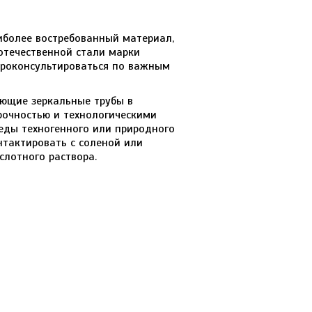
иболее востребованный материал,
 отечественной стали марки
 проконсультироваться по важным
ющие зеркальные трубы в
рочностью и технологическими
реды техногенного или природного
нтактировать с соленой или
слотного раствора.