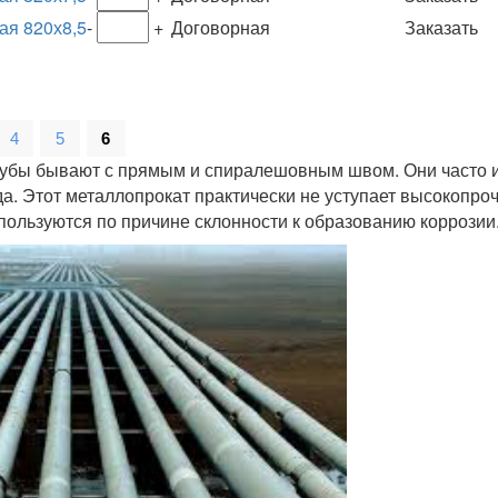
ая 820х8,5
-
+
Договорная
Заказать
4
5
6
убы бывают с прямым и спиралешовным швом. Они часто 
а. Этот металлопрокат практически не уступает высокопро
пользуются по причине склонности к образованию коррозии