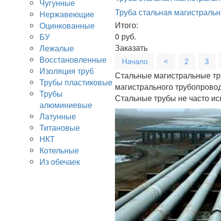
Чугунные
Труба стальная магистральн
Нержавеющие
Итого:
Оцинкованные
0
руб.
БУ
Заказать
Лежалые
Восстановленные
Начало
<
2
3
Изоляция труб
Стальные магистральные тр
Трубы пластиковые
магистрального трубопровод
Трубы
Стальные трубы не часто ис
алюминиевые
Латунные
Титановые
НКТ
Котельные
Из обечаек