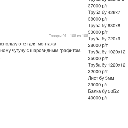
Товары 91 - 108 из 108
используются для монтажа
чному чугуну с шаровидным графитом.
Труба бу 1020х12
.
35000 р/т
Труба бу 1220х12
32000 р/т
Лист бу 5мм
33000 р/т
Балка бу 50Б2
40000 р/т