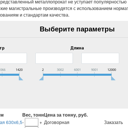
 Представленный металлопрокат не уступает популярность
ские магистральные производятся с использованием нормат
ованиям и стандартам качества.
Выберите параметры
тр
Длина
1066
1420
2
3002
6001
9001
12000
мм
Вес, тонн
Цена за тонну, руб.
ая 630х6,5
-
+
Договорная
Заказать