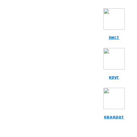
лист
круг
квадрат