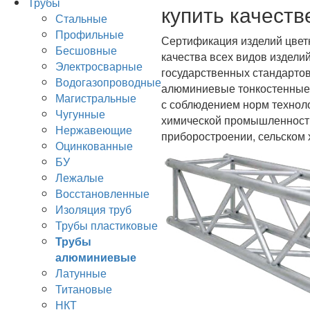
Трубы
купить качеств
Стальные
Профильные
Сертификация изделий цветн
Бесшовные
качества всех видов издели
Электросварные
государственных стандартов
Водогазопроводные
алюминиевые тонкостенные 
Магистральные
с соблюдением норм техноло
Чугунные
химической промышленности
Нержавеющие
приборостроении, сельском 
Оцинкованные
БУ
Лежалые
Восстановленные
Изоляция труб
Трубы пластиковые
Трубы
алюминиевые
Латунные
Титановые
НКТ