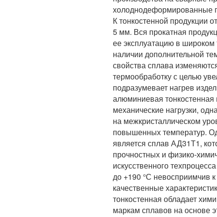
холоднодеформированные по
К тонкостенной продукции о
5 мм. Вся прокатная продук
ее эксплуатацию в широком т
наличии дополнительной те
свойства сплава изменяются
термообработку с целью уве
подразумевает нагрев издел
алюминиевая тонкостенная
механические нагрузки, одн
на межкристаллическом уров
повышенных температур. Од
является сплав АД31Т1, кот
прочностных и физико-хими
искусственного техпроцесса 
до +190 °С невосприимчив к
качественные характеристи
тонкостенная обладает хими
маркам сплавов на основе э