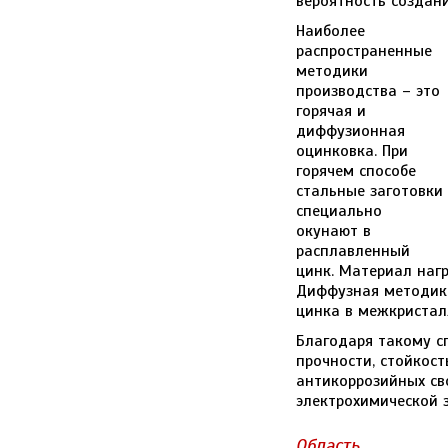
вероятность создани
Наиболее
распространенные
методики
производства – это
горячая и
диффузионная
оцинковка. При
горячем способе
стальные заготовки
специально
окунают в
расплавленный
цинк. Материал наг
Диффузная методик
цинка в межкристал
Благодаря такому с
прочности, стойкос
антикоррозийных св
электрохимической 
Область