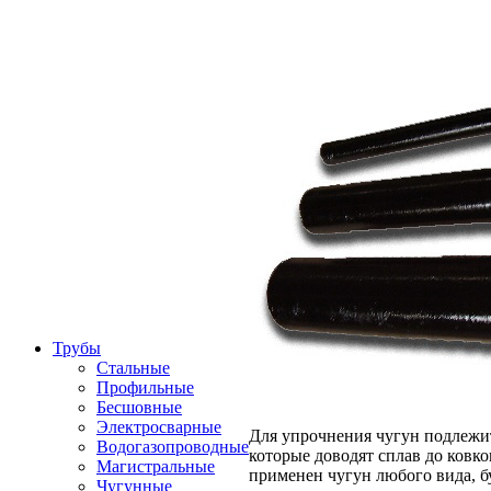
Трубы
Стальные
Профильные
Бесшовные
Электросварные
Для упрочнения чугун подлежит
Водогазопроводные
которые доводят сплав до ковк
Магистральные
применен чугун любого вида, б
Чугунные