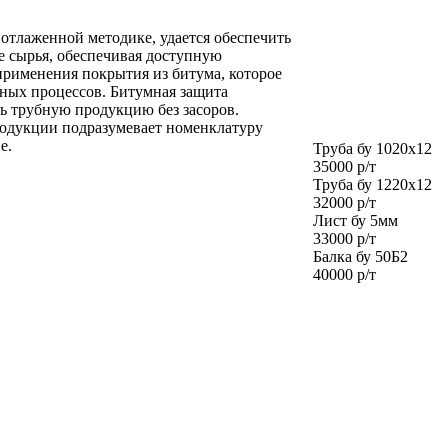
отлаженной методике, удается обеспечить
е сырья, обеспечивая доступную
применения покрытия из битума, которое
ных процессов. Битумная защита
ть трубную продукцию без засоров.
родукции подразумевает номенклатуру
е.
Труба бу 1020х12
35000 р/т
Труба бу 1220х12
32000 р/т
Лист бу 5мм
33000 р/т
Балка бу 50Б2
40000 р/т