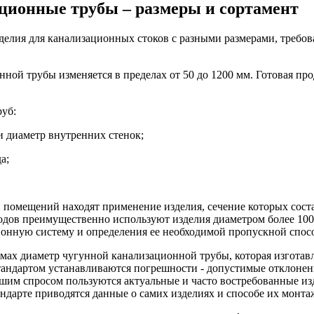
ционные трубы – размеры и сортамент
елия для канализационных стоков с разными размерами, требов
ной трубы изменяется в пределах от 50 до 1200 мм. Готовая про
руб:
 диаметр внутренних стенок;
а;
 помещений находят применение изделия, сечение которых соста
дов преимущественно используют изделия диаметром более 100 
ионную систему и определения ее необходимой пропускной спос
мах диаметр чугунной канализационной трубы, которая изготавл
Стандартом устанавливаются погрешности - допустимые отклонен
им спросом пользуются актуальные и часто востребованные изде
андарте приводятся данные о самих изделиях и способе их монта