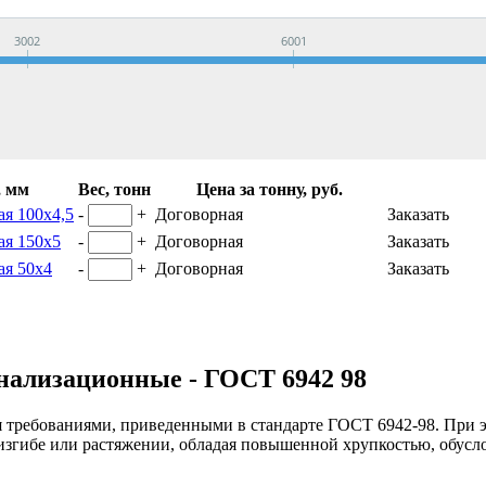
3002
6001
, мм
Вес, тонн
Цена за тонну, руб.
ая 100х4,5
-
+
Договорная
Заказать
ая 150х5
-
+
Договорная
Заказать
ая 50х4
-
+
Договорная
Заказать
нализационные - ГОСТ 6942 98
 требованиями, приведенными в стандарте ГОСТ 6942-98. При эт
згибе или растяжении, обладая повышенной хрупкостью, обусл