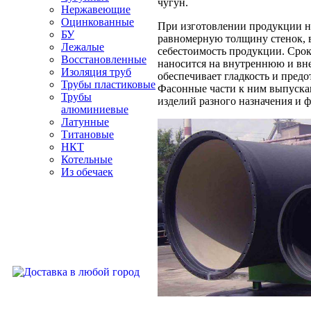
чугун.
Нержавеющие
Оцинкованные
При изготовлении продукции на
БУ
равномерную толщину стенок, в
Лежалые
себестоимость продукции. Срок
Восстановленные
наносится на внутреннюю и вн
Изоляция труб
обеспечивает гладкость и пред
Трубы пластиковые
Фасонные части к ним выпуска
Трубы
изделий разного назначения и ф
алюминиевые
Латунные
Титановые
НКТ
Котельные
Из обечаек